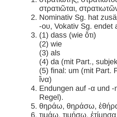
στρατιῶται, στρατιωτῶν
Nominativ Sg. hat zusät
-ου, Vokativ Sg. endet 
(1) dass (wie ὄτι)
(2) wie
(3) als
(4) da (mit Part., subj
(5) final: um (mit Part. 
ἵνα)
Endungen auf -α und -η.
Regel).
θηράω, θηράσω, ἐθήρ
τιμάω, τιμήσω, ἐτίμησα