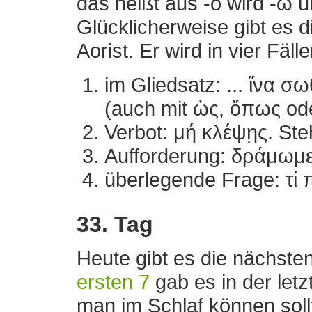
das heißt aus -ο wird -ω u
Glücklicherweise gibt es
Aorist. Er wird in vier Fäl
im Gliedsatz: ... ἵνα σω
(auch mit ὡς, ὅπως od
Verbot: μή κλέψῃς. Steh
Aufforderung: δράμωμε
überlegende Frage: τί 
33. Tag
Heute gibt es die nächste
ersten 7
gab es in der let
man im Schlaf können soll