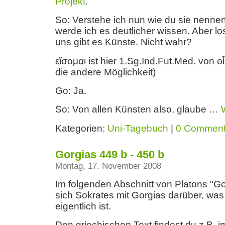
Projekt
.
So: Verstehe ich nun wie du sie nennen
werde ich es deutlicher wissen. Aber lo
uns gibt es Künste. Nicht wahr?
εἴσομαι ist hier 1.Sg.Ind.Fut.Med. von ο
die andere Möglichkeit)
Go: Ja.
So: Von allen Künsten also, glaube …
Kategorien:
Uni-Tagebuch
|
0 Commen
Gorgias 449 b - 450 b
Montag, 17. November 2008
Im folgenden Abschnitt von Platons "Go
sich Sokrates mit Gorgias darüber, wa
eigentlich ist.
Den griechischen Text findest du z.B. 