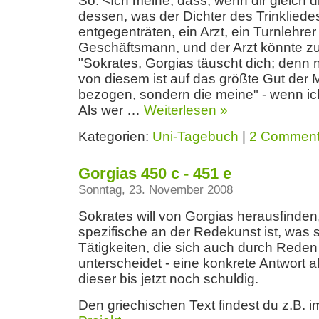
So: <Ich meine, dass, wenn dir gleich d
dessen, was der Dichter des Trinkliedes
entgegenträten, ein Arzt, ein Turnlehrer
Geschäftsmann, und der Arzt könnte zu
"Sokrates, Gorgias täuscht dich; denn n
von diesem ist auf das größte Gut der
bezogen, sondern die meine" - wenn ich
Als wer …
Weiterlesen »
Kategorien:
Uni-Tagebuch
|
2 Commen
Gorgias 450 c - 451 e
Sonntag, 23. November 2008
Sokrates will von Gorgias herausfinden
spezifische an der Redekunst ist, was 
Tätigkeiten, die sich auch durch Rede
unterscheidet - eine konkrete Antwort al
dieser bis jetzt noch schuldig.
Den griechischen Text findest du z.B. 