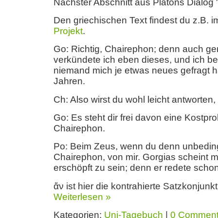
Nächster Abschnitt aus Platons Dialog "
Den griechischen Text findest du z.B. 
Projekt
.
Go: Richtig, Chairephon; denn auch ger
verkündete ich eben dieses, und ich b
niemand mich je etwas neues gefragt ha
Jahren.
Ch: Also wirst du wohl leicht antworten,
Go: Es steht dir frei davon eine Kostp
Chairephon.
Po: Beim Zeus, wenn du denn unbeding
Chairephon, von mir. Gorgias scheint m
erschöpft zu sein; denn er redete schon 
ἄν ist hier die kontrahierte Satzkonjunk
Weiterlesen »
Kategorien:
Uni-Tagebuch
|
0 Commen