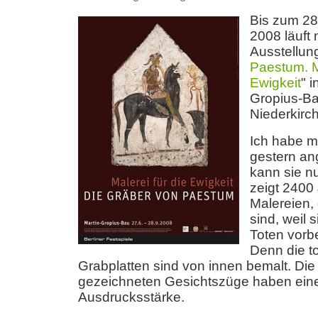
Bis zum 28
2008 läuft 
Ausstellung
Paestum. Ma
Ewigkeit
" i
Gropius-Ba
Niederkirc
Ich habe mi
gestern a
kann sie n
zeigt 2400 
Malereien, 
sind, weil s
Toten vorb
Denn die 
Grabplatten sind von innen bemalt. Die 
gezeichneten Gesichtszüge haben eine
Ausdrucksstärke.