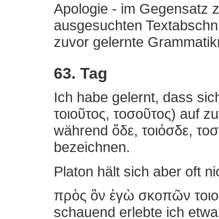
Apologie - im Gegensatz z
ausgesuchten Textabschnit
zuvor gelernte Grammatikre
63. Tag
Ich habe gelernt, dass si
τοιοῦτος, τοσοῦτος) auf z
während ὅδε, τοιόσδε, τοσ
bezeichnen.
Platon hält sich aber oft n
πρὸς ὃν ἐγὼ σκοπῶν τοιοῦ
schauend erlebte ich etwa