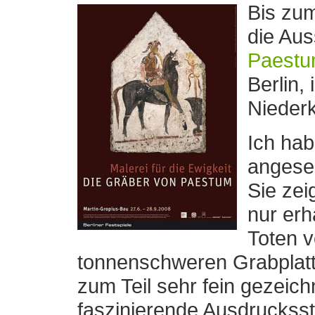
Bis zum
die Aus
Paestum
Berlin,
Niederk
Ich hab
angese
Sie zei
nur erha
Toten v
tonnenschweren Grabplatt
zum Teil sehr fein gezeic
faszinierende Ausdrucksst