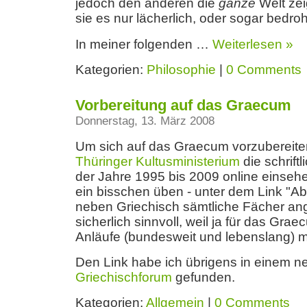
jedoch den anderen die
ganze
Welt zeig
sie es nur lächerlich, oder sogar bedroh
In meiner folgenden …
Weiterlesen »
Kategorien:
Philosophie
|
0 Comments
Vorbereitung auf das Graecum
Donnerstag, 13. März 2008
Um sich auf das Graecum vorzubereit
Thüringer Kultusministerium
die schrift
der Jahre 1995 bis 2009 online einseh
ein bisschen üben - unter dem Link "Ab
neben Griechisch sämtliche Fächer ang
sicherlich sinnvoll, weil ja für das Gra
Anläufe (bundesweit und lebenslang) m
Den Link habe ich übrigens in einem ne
Griechischforum
gefunden.
Kategorien:
Allgemein
|
0 Comments